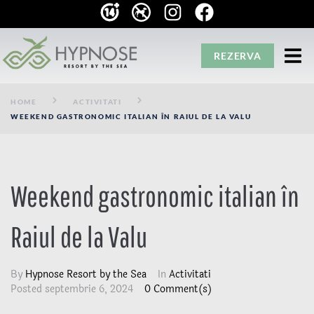
REZERVA
HOME
ACTIVITATI
WEEKEND GASTRONOMIC ITALIAN ÎN RAIUL DE LA VALU
Weekend gastronomic italian în
Raiul de la Valu
By
Hypnose Resort by the Sea
In
Activitati
Posted
septembrie 6, 2024
0 Comment(s)