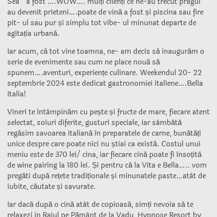
Sea ” a fost ….WOW…. mulți clienți ce ne-au trecut pragul
au devenit prieteni….poate de vină a fost și piscina sau fire
pit- ul sau pur și simplu tot vibe- ul minunat departe de
agitația urbană.
Iar acum, că tot vine toamna, ne- am decis să inaugurăm o
serie de evenimente sau cum ne place nouă să
spunem….aventuri, experiențe culinare. Weekendul 20- 22
septembrie 2024 este dedicat gastronomiei italiene….Bella
Italia!
Vineri te întâmpinăm cu pește și fructe de mare, fiecare atent
selectat, soiuri diferite, gusturi speciale, iar sâmbătă
regăsim savoarea italiană în preparatele de carne, bunătăți
unice despre care poate nici nu știai ca există. Costul unui
meniu este de 370 lei/ cina, iar fiecare cină poate fi însoțită
de wine pairing la 180 lei. Și pentru că la Vita e Bella….. vom
pregăti după rețete tradiționale și minunatele paste…atât de
iubite, căutate și savurate.
Iar dacă după o cină atât de copioasă, simți nevoia să te
relaxezi în Raiul pe Pământ de la Vadu, Hypnose Resort by