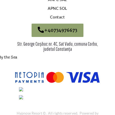
APNC SOL
Contact
+40734976673
Str. George Coșbuc nr. 4C, Sat Vadu, comuna Corbu,
judetul Constanța
Hypnose Resort ©. All rights reserved. Powered by