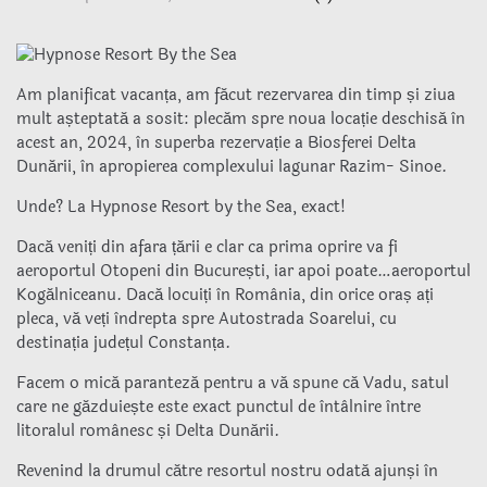
Am planificat vacanța, am făcut rezervarea din timp și ziua
mult așteptată a sosit: plecăm spre noua locație deschisă în
acest an, 2024, în superba rezervație a Biosferei Delta
Dunării, în apropierea complexului lagunar Razim- Sinoe.
Unde? La Hypnose Resort by the Sea, exact!
Dacă veniți din afara țării e clar ca prima oprire va fi
aeroportul Otopeni din București, iar apoi poate…aeroportul
Kogălniceanu. Dacă locuiți în România, din orice oraș ați
pleca, vă veți îndrepta spre Autostrada Soarelui, cu
destinația județul Constanța.
Facem o mică paranteză pentru a vă spune că Vadu, satul
care ne găzduiește este exact punctul de întâlnire între
litoralul românesc și Delta Dunării.
Revenind la drumul către resortul nostru odată ajunși în