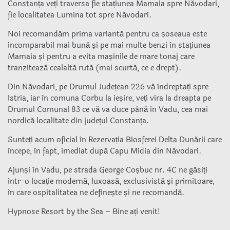
Constanța veți traversa fie stațiunea Mamaia spre Năvodari,
fie localitatea Lumina tot spre Năvodari.
Noi recomandăm prima variantă pentru ca șoseaua este
incomparabil mai bună și pe mai multe benzi în stațiunea
Mamaia și pentru a evita mașinile de mare tonaj care
tranzitează cealaltă rută (mai scurtă, ce e drept).
Din Năvodari, pe Drumul Județean 226 vă îndreptați spre
Istria, iar în comuna Corbu la ieșire, veți vira la dreapta pe
Drumul Comunal 83 ce vă va duce până în Vadu, cea mai
nordică localitate din județul Constanța.
Sunteți acum oficial în Rezervația Biosferei Delta Dunării care
începe, în fapt, imediat după Capu Midia din Năvodari.
Ajunși în Vadu, pe strada George Coșbuc nr. 4C ne găsiți
într-o locație modernă, luxoasă, exclusivistă și primitoare,
în care ospitalitatea ne definește și ne recomandă.
Hypnose Resort by the Sea – Bine ați venit!