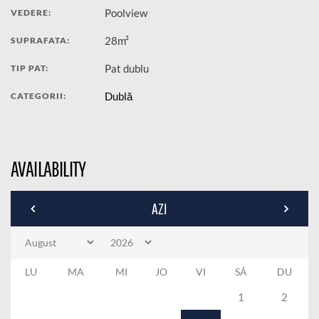
Poolview
VEDERE:
28m²
SUPRAFATA:
Pat dublu
TIP PAT:
Dublă
CATEGORII:
AVAILABILITY
AZI
LU
MA
MI
JO
VI
SÂ
DU
1
2