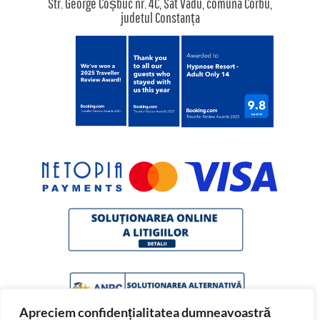
Str. George Coșbuc nr. 4C, Sat Vadu, comuna Corbu,
judetul Constanța
Apreciem confidențialitatea dumneavoastră