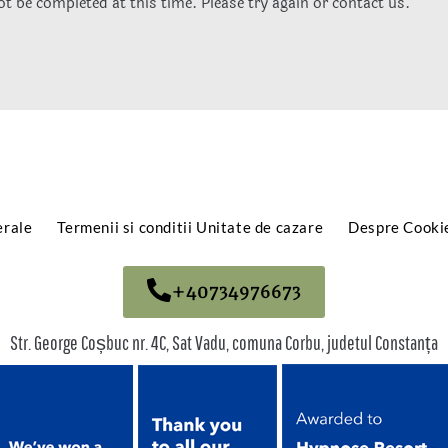
t be completed at this time. Please try again or contact us.
erale
Termenii si conditii Unitate de cazare
Despre Cooki
+40734976673
Str. George Coșbuc nr. 4C, Sat Vadu, comuna Corbu, judetul Constanța