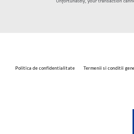
Unfortunately, your transaction canno
Politica de confidentialitate
Termenii si conditii gen