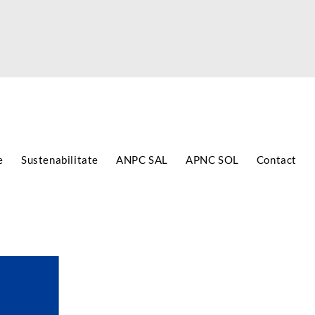
e
Sustenabilitate
ANPC SAL
APNC SOL
Contact